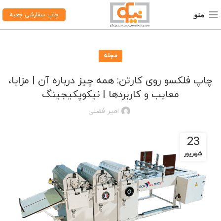
منو
چاپ سفارشی جعبه
مجله
چاپ فلکسو روی کارتن: همه چیز درباره آن | مزایا،
معایب و کاربردها | نیکوپکیجینگ
امیر فضلی
23
شهریور