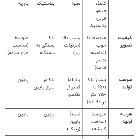
کاغذ،
مقوا
پلاستیک
پارچه
فیلم،
فویل،
پلاستیک
کیفیت
متوسط تا
بسیار بالا
بالا –
متوسط
تصویر
خوب
(جزئیات
بستگی به
(مناسب
(توضیحا
ریز)
دستگاه
طرح ساده)
ت در
ادامه)
سرعت
بسیار بالا
بالا اما
بالا در
پایین
تولید
(۱۵۰ تا
کمتر از
تیراژ پایین
۷۵۰ متر
فلکسو
در دقیقه)
هزینه
متوسط
نسبتاً
پایین
پایین
اولیه
(ساخت
پایین
کلیشه)
(زینک)