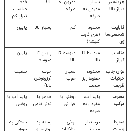
هزینه در
بسیار
مقرون به
بالا
فقط
تیراژ بالا
مقرون به
صرفه
مناسب
صرفه
تیراژ کم
قابلیت
محدود
کم
بسیار بالا
پایین
شخصی‌سا
(طرح ثابت
زی
کلیشه)
مناسب
متوسط تا
متوسط تا
پایین تا
پایین
تیراژ
بالا
بالا
متوسط
توان چاپ
محدود،
بسیار
خوب
ضعیف
جزئیات
خطوط ریز
خوب
(رزولوشن
ظریف
سخت
بالا)
مصرف
پایه آب،
روغنی یا
جوهر یا
پایه آب یا
مرکب
مقرون به
حرارتی
تونر خاص
روغنی
صرفه
محیط
دوستدار
برخی
بسته به
بستگی به
زیست
محیط
مشکلات
نوع جوهر
جوهر