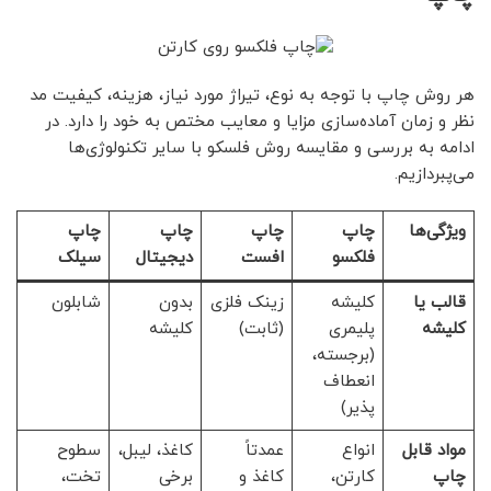
هر روش چاپ با توجه به نوع، تیراژ مورد نیاز، هزینه، کیفیت مد
نظر و زمان آماده‌سازی مزایا و معایب مختص به خود را دارد. در
ادامه به بررسی و مقایسه روش فلسکو با سایر تکنولوژی‌ها
می‌پبردازیم.
ویژگی‌ها
چاپ
چاپ
چاپ
چاپ
فلکسو
افست
دیجیتال
سیلک
قالب یا
کلیشه
زینک فلزی
بدون
شابلون
کلیشه
پلیمری
(ثابت)
کلیشه
(برجسته،
انعطاف
پذیر)
مواد قابل
انواع
عمدتاً
کاغذ، لیبل،
سطوح
چاپ
کارتن،
کاغذ و
برخی
تخت،