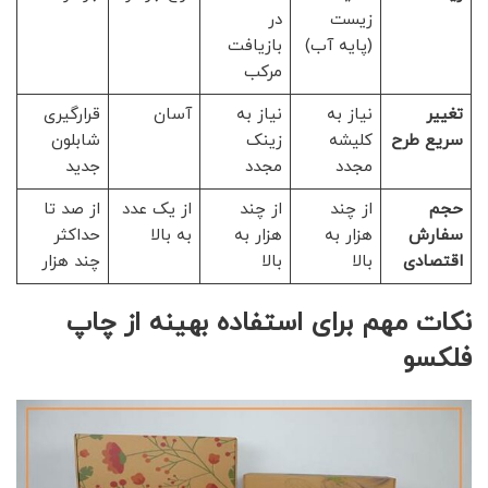
زیست
در
(پایه آب)
بازیافت
مرکب
تغییر
نیاز به
نیاز به
آسان
قرارگیری
سریع طرح
کلیشه
زینک
شابلون
مجدد
مجدد
جدید
حجم
از چند
از چند
از یک عدد
از صد تا
سفارش
هزار به
هزار به
به بالا
حداکثر
اقتصادی
بالا
بالا
چند هزار
نکات مهم برای استفاده بهینه از چاپ
فلکسو